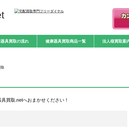
t
康器具買取の流れ
健康器具買取商品一覧
法人様買取案
買取
器具買取.netへおまかせください！