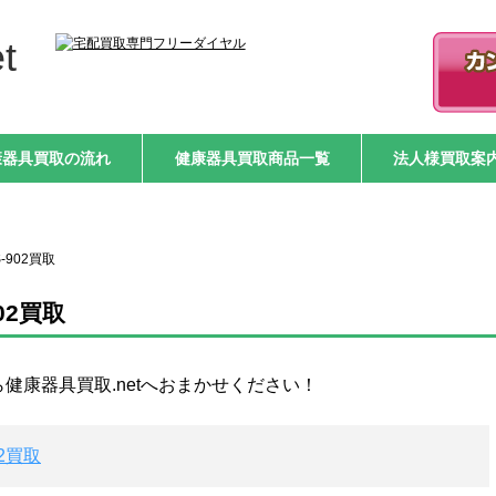
t
康器具買取の流れ
健康器具買取商品一覧
法人様買取案
-902買取
02買取
ら健康器具買取.netへおまかせください！
2買取