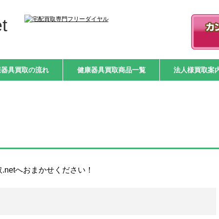
t
康器具買取の流れ
健康器具買取商品一覧
法人様買取案
netへおまかせください！