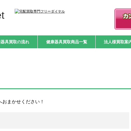
t
康器具買取の流れ
健康器具買取商品一覧
法人様買取案
etへおまかせください！